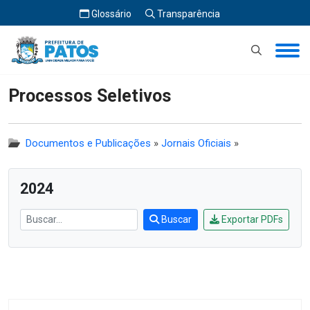
Glossário
Transparência
Início
Processos Seletivos
Processos Seletivos
Documentos e Publicações
»
Jornais Oficiais
»
2024
Buscar
Exportar PDFs