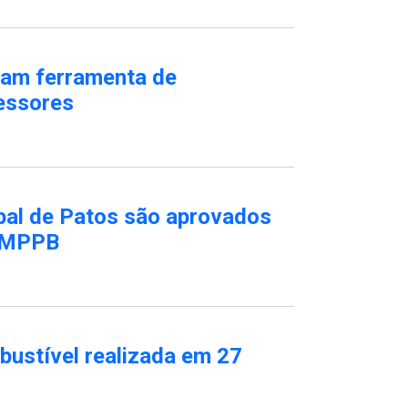
çam ferramenta de
fessores
pal de Patos são aprovados
e MPPB
ustível realizada em 27