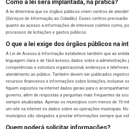
Como a lei será implantada, na prática?
A lei determina que os órgãos públicos criem centros de atend
(Serviços de Informação ao Cidadão). Esses centros precisarão te
quanto ao acesso a informações de interesse coletivo como, p
processos de licitações e gastos públicos.
O que a lei exige dos órgãos públicos na in
A Lei de Acesso à Informação estabelece também que as entidad
linguagem clara e de fácil acesso, dados sobre a administração 
competências e estrutura organizacional, endereços e telefones
atendimento ao público. Também devem ser publicados registros
recursos financeiros e informações sobre licitações, inclusive os 
fiquem expostos na internet dados gerais para o acompanhamen
governo, além de respostas a perguntas mais frequentes da so
sempre atualizadas. Apenas os municípios com menos de 10 mil
um site na internet os dados sobre as operações municipais. N
municípios são obrigados a prestar informações sempre que soli
Quem poderá solicitar informações?