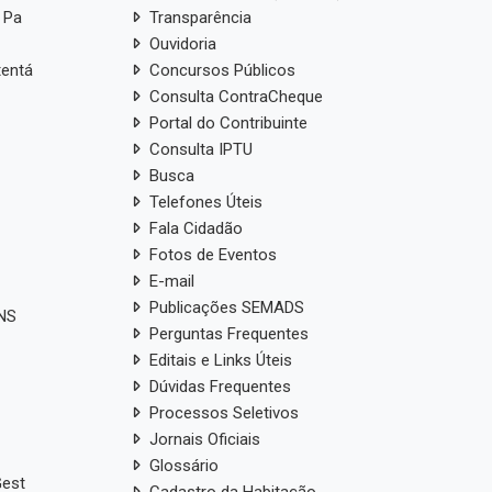
 Pa
Transparência
Ouvidoria
tentá
Concursos Públicos
Consulta ContraCheque
Portal do Contribuinte
Consulta IPTU
Busca
Telefones Úteis
Fala Cidadão
Fotos de Eventos
E-mail
Publicações SEMADS
ANS
Perguntas Frequentes
Editais e Links Úteis
Dúvidas Frequentes
Processos Seletivos
Jornais Oficiais
Glossário
Gest
Cadastro da Habitação