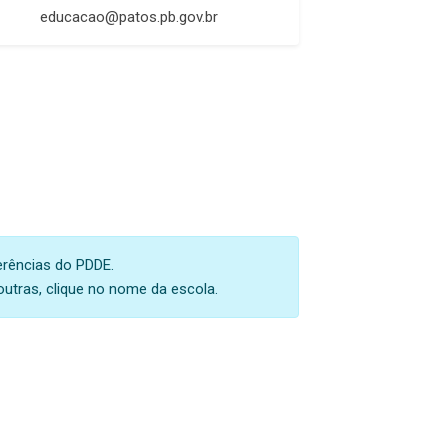
educacao@patos.pb.gov.br
erências do PDDE.
outras, clique no nome da escola.