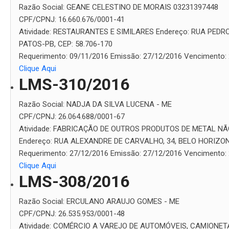
Razão Social:
GEANE CELESTINO DE MORAIS 03231397448
CPF/CPNJ:
16.660.676/0001-41
Atividade:
RESTAURANTES E SIMILARES
Endereço:
RUA PEDRO
PATOS-PB, CEP: 58.706-170
Requerimento:
09/11/2016
Emissão:
27/12/2016
Vencimento:
Clique Aqui
LMS-310/2016
Razão Social:
NADJA DA SILVA LUCENA - ME
CPF/CPNJ:
26.064.688/0001-67
Atividade:
FABRICAÇÃO DE OUTROS PRODUTOS DE METAL NÃ
Endereço:
RUA ALEXANDRE DE CARVALHO, 34, BELO HORIZONT
Requerimento:
27/12/2016
Emissão:
27/12/2016
Vencimento:
Clique Aqui
LMS-308/2016
Razão Social:
ERCULANO ARAUJO GOMES - ME
CPF/CPNJ:
26.535.953/0001-48
Atividade:
COMÉRCIO A VAREJO DE AUTOMÓVEIS, CAMIONETA