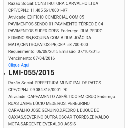
Razão Social:
CONSTRUTORA CARVALHO LTDA
CPF/CPNJ:
11.405.561/0001-97
Atividade:
EDIFÍCIO COMERCIAL COM 05
PAVIMENTOS,SENDO 01 PAVIMENTO TÉRREO E 04
PAVIMENTOS SUPERIORES.
Endereço:
RUA PEDRO
FIRMINO SN,ESQUINA COM A RUA JOÃO DA
MATA,CENTRO,PATOS-PB,CEP: 58.700-000
Requerimento:
06/08/2015
Emissão:
07/10/2015
Vencimento:
07/04/2016
Clique Aqui
LMI-055/2015
Razão Social:
PREFEITURA MUNICIPAL DE PATOS
CPF/CPNJ:
09.084.815/0001-70
Atividade:
CAPEAMENTO ASFÁLTICO EM CBUQ
Endereço:
RUAS JAIME LÚCIO MEDEIROS, PEREGRINO
CARVALHO,JOSÉ GENUINO,D.PEDRO I, DUQUE DE
CAXIAS,SEVERINO DUTRA,OSCAR TORRES,EDIVALDO
MOTA,SARGENTE EVERALDO ASSIS