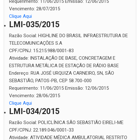
Requerimento:
11/06/2015
Emissão:
12/06/2015
Vencimento:
28/07/2015
Clique Aqui
LMI-035/2015
Razão Social:
HIGHLINE DO BRASIL INFRAESTRUTURA DE
TELECOMUNICAÇÕES S.A
CPF/CPNJ:
15.215.988/0001-83
Atividade:
INSTALAÇÃO DE BASE, CONCRETAGEM E
ESTRUTURA METÁLICA DE ESTAÇÃO DE RÁDIO BASE
Endereço:
RUA JOSÉ URQUIZA CARNEIRO, SN, SÃO
SEBASTIÃO, PATOS-PB, CEP 58.700-000
Requerimento:
11/06/2015
Emissão:
12/06/2015
Vencimento:
28/06/2015
Clique Aqui
LMI-034/2015
Razão Social:
POLICLÍNICA SÃO SEBASTIÃO EIRELI-ME
CPF/CPNJ:
22.189.046/0001-33
Atividade:
ATIVIDADE MÉDICA AMBULATORIAL RESTRITO