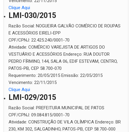
Vencimento:
22/11/2015
Clique Aqui
LMI-030/2015
Razão Social:
NOGUEIRA GALVÃO COMÉRCIO DE ROUPAS
E ACESSÓRIOS EIRELI-EPP
CPF/CPNJ:
22.425.240/0001-70
Atividade:
COMÉRCIO VAREJISTA DE ARTIGOS DO
VESTUÁRIO E ACESSÓRIOS
Endereço:
RUA DOUTOR
PEDRO FÍRMINO, 144, SALA 06, EDIF ESTEVAM, CENTRO,
PATOS-PB, CEP 58.700-070
Requerimento:
20/05/2015
Emissão:
22/05/2015
Vencimento:
22/11/2015
Clique Aqui
LMI-029/2015
Razão Social:
PREFEITURA MUNICIPAL DE PATOS
CPF/CPNJ:
09.084.815/0001-70
Atividade:
CONSTRUÇÃO DE VILA OLÍMPICA
Endereço:
BR
230, KM 302, SALGADINHO, PATOS-PB, CEP 58.700-000