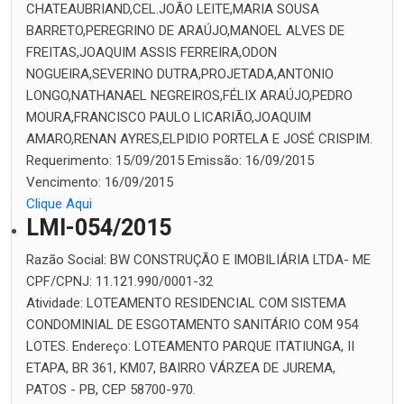
CHATEAUBRIAND,CEL.JOÃO LEITE,MARIA SOUSA
BARRETO,PEREGRINO DE ARAÚJO,MANOEL ALVES DE
FREITAS,JOAQUIM ASSIS FERREIRA,ODON
NOGUEIRA,SEVERINO DUTRA,PROJETADA,ANTONIO
LONGO,NATHANAEL NEGREIROS,FÉLIX ARAÚJO,PEDRO
MOURA,FRANCISCO PAULO LICARIÃO,JOAQUIM
AMARO,RENAN AYRES,ELPIDIO PORTELA E JOSÉ CRISPIM.
Requerimento:
15/09/2015
Emissão:
16/09/2015
Vencimento:
16/09/2015
Clique Aqui
LMI-054/2015
Razão Social:
BW CONSTRUÇÃO E IMOBILIÁRIA LTDA- ME
CPF/CPNJ:
11.121.990/0001-32
Atividade:
LOTEAMENTO RESIDENCIAL COM SISTEMA
CONDOMINIAL DE ESGOTAMENTO SANITÁRIO COM 954
LOTES.
Endereço:
LOTEAMENTO PARQUE ITATIUNGA, II
ETAPA, BR 361, KM07, BAIRRO VÁRZEA DE JUREMA,
PATOS - PB, CEP 58700-970.