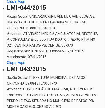
Clique Aqui
LMI-044/2015
Razão Social:
UNICARDIO-UNIDADE DE CARDIOLOGIA E
DIAGNÓSTICO DO SERTÃO PARAIBANO LTDA - ME
CPF/CPNJ:
10.885.912/0001-41
Atividade:
ATIVIDADE MÉDICA AMBULATORIAL RESTRITA
À CONSULTAS
Endereço:
RUA DOUTOR PEDRO FÍRMINO,
321, CENTRO, PATOS-PB, CEP 58.700-070
Requerimento:
03/07/2015
Emissão:
07/07/2015
Vencimento:
07/01/2016
Clique Aqui
LMI-043/2015
Razão Social:
PREFEITURA MUNICIPAL DE PATOS
CPF/CPNJ:
09.084.815/0001-70
Atividade:
CONSTRUÇÃO DE UMA PRAÇA DE EVENTOS
Endereço:
LOTEAMENTO POLO CALÇADISTA SAPATEIRO
PEDRO LEITÃO, SITUADA NO MUNICÍPIO DE PATOS-PB,
MONTE CASTELO, CEP 58.700-970