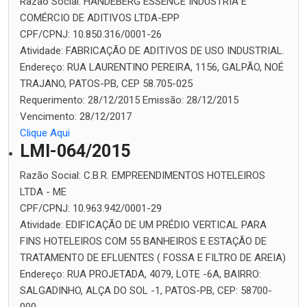
Razão Social:
HANDEBERG ESSENCE INDÚSTRIA E
COMÉRCIO DE ADITIVOS LTDA-EPP
CPF/CPNJ:
10.850.316/0001-26
Atividade:
FABRICAÇÃO DE ADITIVOS DE USO INDUSTRIAL.
Endereço:
RUA LAURENTINO PEREIRA, 1156, GALPÃO, NOÉ
TRAJANO, PATOS-PB, CEP 58.705-025
Requerimento:
28/12/2015
Emissão:
28/12/2015
Vencimento:
28/12/2017
Clique Aqui
LMI-064/2015
Razão Social:
C.B.R. EMPREENDIMENTOS HOTELEIROS
LTDA - ME
CPF/CPNJ:
10.963.942/0001-29
Atividade:
EDIFICAÇÃO DE UM PRÉDIO VERTICAL PARA
FINS HOTELEIROS COM 55 BANHEIROS E ESTAÇÃO DE
TRATAMENTO DE EFLUENTES ( FOSSA E FILTRO DE AREIA)
Endereço:
RUA PROJETADA, 4079, LOTE -6A, BAIRRO:
SALGADINHO, ALÇA DO SOL -1, PATOS-PB, CEP: 58700-