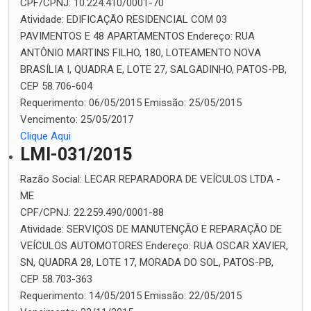
CPF/CPNJ:
10.224.410/0001-70
Atividade:
EDIFICAÇÃO RESIDENCIAL COM 03
PAVIMENTOS E 48 APARTAMENTOS
Endereço:
RUA
ANTÔNIO MARTINS FILHO, 180, LOTEAMENTO NOVA
BRASÍLIA I, QUADRA E, LOTE 27, SALGADINHO, PATOS-PB,
CEP 58.706-604
Requerimento:
06/05/2015
Emissão:
25/05/2015
Vencimento:
25/05/2017
Clique Aqui
LMI-031/2015
Razão Social:
LECAR REPARADORA DE VEÍCULOS LTDA -
ME
CPF/CPNJ:
22.259.490/0001-88
Atividade:
SERVIÇOS DE MANUTENÇÃO E REPARAÇÃO DE
VEÍCULOS AUTOMOTORES
Endereço:
RUA OSCAR XAVIER,
SN, QUADRA 28, LOTE 17, MORADA DO SOL, PATOS-PB,
CEP 58.703-363
Requerimento:
14/05/2015
Emissão:
22/05/2015