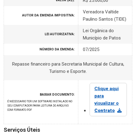
R$ 25.000,00
VALOR (R$):
Vereadora Valtide
AUTOR DA EMENDA IMPOSITIVA:
Paulino Santos (TIDE)
Lei Orgânica do
LEI AUTORIZATIVA:
Município de Patos
07/2025
NÚMERO DA EMENDA:
Repasse financeiro para Secretaria Municipal de Cultura,
Turismo e Esporte.
Clique aqui
BAIXAR DOCUMENTO:
para
É NECESSARIO TER UM SOFTWARE INSTALADO NO
visualizar o
SEU COMPUTADOR PARA LEITURA DO ARQUIVO
Contrato
COM FORMATO PDF
Serviços Úteis