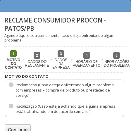
RECLAME CONSUMIDOR PROCON -
PATOS/PB
Agende aqui o seu atendimento, caso esteja enfrentando algum
problema.
1
3
2
4
5
MOTIVO
>
>
DADOS
>
>
DADOS DO
HORÁRIO DE
INFORMAÇÕES
DO
DA
RECLAMANTE
AGENDAMENTO
DO PROBLEMA
CONTATO
EMPRESA
MOTIVO DO CONTATO
Reclamação (Caso esteja enfrentando algum problema
com empresas – compra de produto ou prestação de
serviço)
Fiscalização (Caso esteja achando que alguma empresa
está trabalhando em desacordo com a lei)