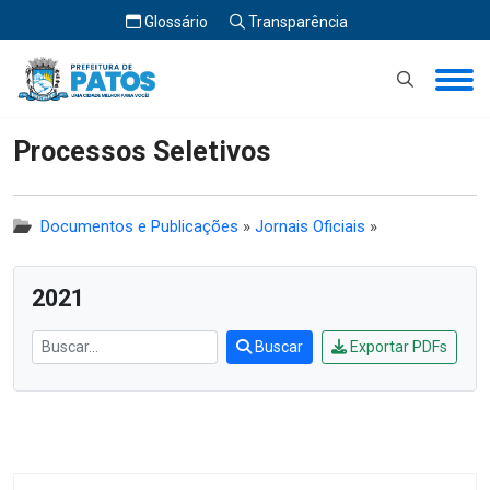
Glossário
Transparência
Início
Processos Seletivos
Processos Seletivos
Documentos e Publicações
»
Jornais Oficiais
»
2021
Buscar
Exportar PDFs