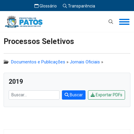
Glossário
Transparência
Início
Processos Seletivos
Processos Seletivos
Documentos e Publicações
»
Jornais Oficiais
»
2019
Buscar
Exportar PDFs