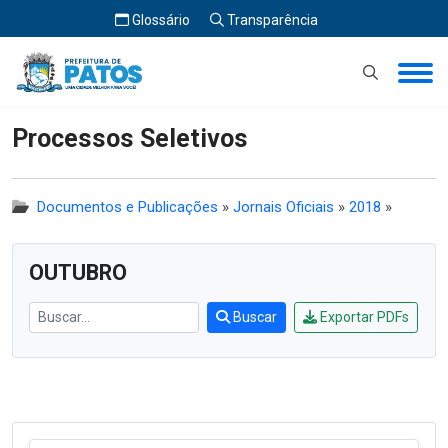
Glossário
Transparência
Início
Processos Seletivos
Processos Seletivos
Documentos e Publicações
»
Jornais Oficiais
»
2018
»
OUTUBRO
Buscar
Exportar PDFs