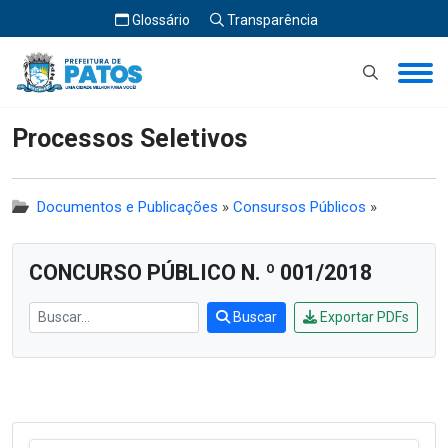
Glossário
Transparência
Início
Processos Seletivos
Processos Seletivos
Documentos e Publicações
»
Consursos Públicos
»
CONCURSO PÚBLICO N. º 001/2018
Buscar
Exportar PDFs