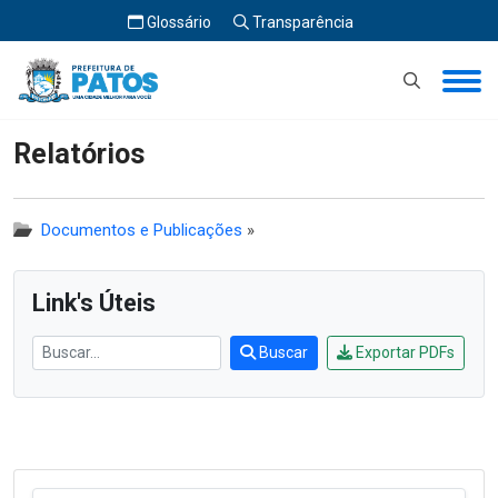
Glossário
Transparência
Início
Relatórios
Relatórios
Documentos e Publicações
»
Link's Úteis
Buscar
Exportar PDFs