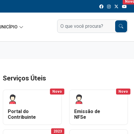
Nov
Nov
UNICÍPIO
Serviços Úteis
Novo
Novo
Portal do
Emissão de
Contribuinte
NFSe
2023