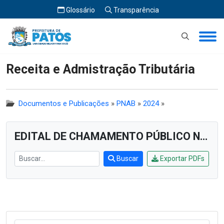
Glossário
Transparência
Início
Receita e Admistração Tributária
Receita e Admistração Tributária
Documentos e Publicações
»
PNAB
»
2024
»
EDITAL DE CHAMAMENTO PÚBLICO Nº 004/2024
Buscar
Exportar PDFs