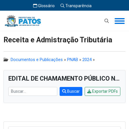
Glossário
Transparência
Início
Receita e Admistração Tributária
Receita e Admistração Tributária
Documentos e Publicações
»
PNAB
»
2024
»
EDITAL DE CHAMAMENTO PÚBLICO Nº 003/2024
Buscar
Exportar PDFs