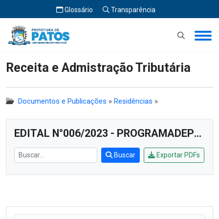
Glossário
Transparência
Início
Receita e Admistração Tributária
Receita e Admistração Tributária
Documentos e Publicações
»
Residências
»
EDITAL N°006/2023 - PROGRAMADEPÓSGRADUAÇÃO NA MODALIDADE DE RESIDÊNCIA MULTIPROFISSIONAL EMATENÇÃOPRIMÁRIA À SAÚDE PARA O PERÍODO LETIVO
Buscar
Exportar PDFs