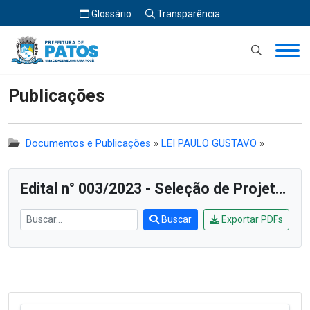
Glossário
Transparência
Início
Publicações
Publicações
Documentos e Publicações
»
LEI PAULO GUSTAVO
»
Edital n° 003/2023 - Seleção de Projetos das Diversas Áreas Culturais
Buscar
Exportar PDFs