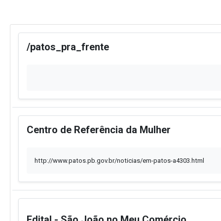
/patos_pra_frente
Centro de Referência da Mulher
http://www.patos.pb.gov.br/noticias/em-patos-a4303.html
Edital - São João no Meu Comércio