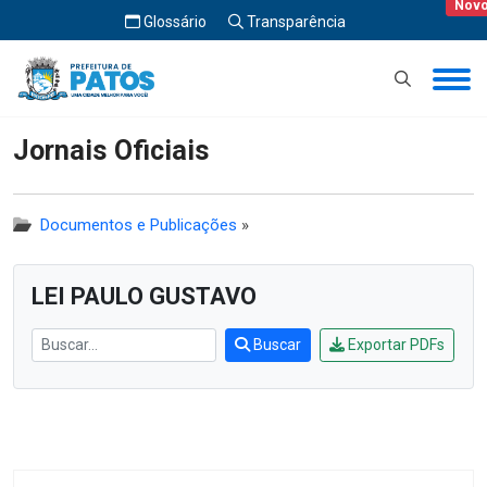
Nov
Nov
Glossário
Transparência
Início
Jornais Oficiais
Jornais Oficiais
Documentos e Publicações
»
LEI PAULO GUSTAVO
Buscar
Exportar PDFs