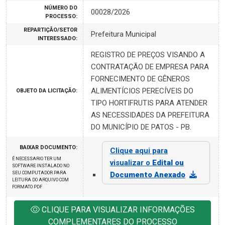
NÚMERO DO
00028/2026
PROCESSO:
REPARTIÇÃO/SETOR
Prefeitura Municipal
INTERESSADO:
REGISTRO DE PREÇOS VISANDO A
CONTRATAÇÃO DE EMPRESA PARA
FORNECIMENTO DE GÊNEROS
ALIMENTÍCIOS PERECÍVEIS DO
OBJETO DA LICITAÇÃO:
TIPO HORTIFRUTIS PARA ATENDER
AS NECESSIDADES DA PREFEITURA
DO MUNICÍPIO DE PATOS - PB.
BAIXAR DOCUMENTO:
Clique aqui para
É NECESSARIO TER UM
visualizar o
Edital ou
SOFTWARE INSTALADO NO
SEU COMPUTADOR PARA
Documento Anexado
LEITURA DO ARQUIVO COM
FORMATO PDF
CLIQUE PARA VISUALIZAR INFORMAÇÕES
COMPLEMENTARES DO PROCESSO