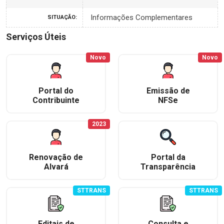
Informações Complementares
SITUAÇÃO:
Serviços Úteis
Novo
Novo
Portal do
Emissão de
Contribuinte
NFSe
2023
Renovação de
Portal da
Alvará
Transparência
STTRANS
STTRANS
Editais de
Consulta e