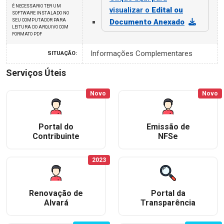
É NECESSARIO TER UM
visualizar o
Edital ou
SOFTWARE INSTALADO NO
SEU COMPUTADOR PARA
Documento Anexado
LEITURA DO ARQUIVO COM
FORMATO PDF
Informações Complementares
SITUAÇÃO:
Serviços Úteis
Novo
Novo
Portal do
Emissão de
Contribuinte
NFSe
2023
Renovação de
Portal da
Alvará
Transparência