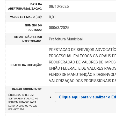
DATA DA
08/10/2025
ABERTURA/REALIZAÇÃO:
0,01
VALOR ESTIMADO (R$):
NÚMERO DO
00063/2025
PROCESSO:
REPARTIÇÃO/SETOR
Prefeitura Municipal
INTERESSADO:
PRESTAÇÃO DE SERVIÇOS ADVOCATÍ
PROCESSUAL EM TODOS OS GRAUS DE
RECUPERAÇÃO DE VALORES DE IMPOST
OBJETO DA LICITAÇÃO:
UNIÃO FEDERAL, E DE VALORES PAGO
FUNDO DE MANUTENÇÃO E DESENVOLV
VALORIZAÇÃO DOS PROFISSIONAIS DA
BAIXAR DOCUMENTO:
É NECESSARIO TER UM
Clique aqui para visualizar o
Ed
SOFTWARE INSTALADO NO
SEU COMPUTADOR PARA
LEITURA DO ARQUIVO COM
FORMATO PDF