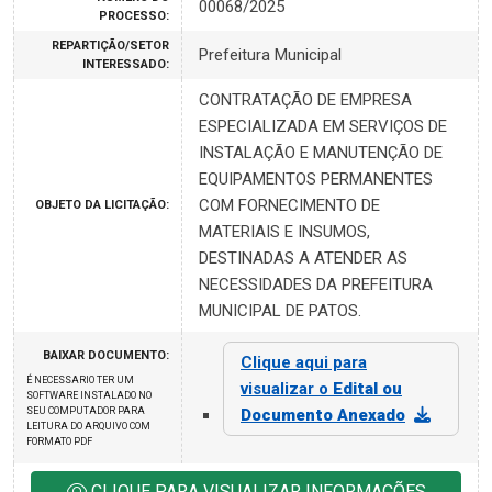
00068/2025
PROCESSO:
REPARTIÇÃO/SETOR
Prefeitura Municipal
INTERESSADO:
CONTRATAÇÃO DE EMPRESA
ESPECIALIZADA EM SERVIÇOS DE
INSTALAÇÃO E MANUTENÇÃO DE
EQUIPAMENTOS PERMANENTES
COM FORNECIMENTO DE
OBJETO DA LICITAÇÃO:
MATERIAIS E INSUMOS,
DESTINADAS A ATENDER AS
NECESSIDADES DA PREFEITURA
MUNICIPAL DE PATOS.
BAIXAR DOCUMENTO:
Clique aqui para
É NECESSARIO TER UM
visualizar o
Edital ou
SOFTWARE INSTALADO NO
SEU COMPUTADOR PARA
Documento Anexado
LEITURA DO ARQUIVO COM
FORMATO PDF
CLIQUE PARA VISUALIZAR INFORMAÇÕES