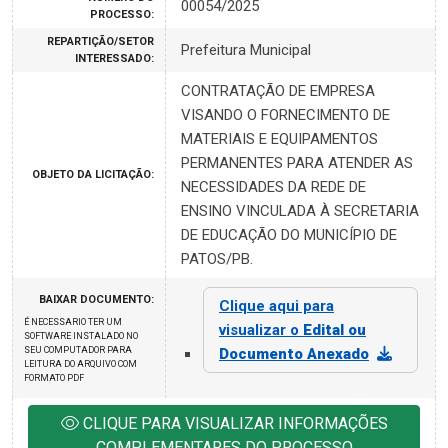
00054/2025
PROCESSO:
REPARTIÇÃO/SETOR
Prefeitura Municipal
INTERESSADO:
CONTRATAÇÃO DE EMPRESA
VISANDO O FORNECIMENTO DE
MATERIAIS E EQUIPAMENTOS
PERMANENTES PARA ATENDER AS
OBJETO DA LICITAÇÃO:
NECESSIDADES DA REDE DE
ENSINO VINCULADA À SECRETARIA
DE EDUCAÇÃO DO MUNICÍPIO DE
PATOS/PB.
BAIXAR DOCUMENTO:
Clique aqui para
É NECESSARIO TER UM
visualizar o
Edital ou
SOFTWARE INSTALADO NO
SEU COMPUTADOR PARA
Documento Anexado
LEITURA DO ARQUIVO COM
FORMATO PDF
CLIQUE PARA VISUALIZAR INFORMAÇÕES
COMPLEMENTARES DO PROCESSO