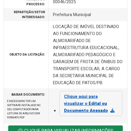
00046/2025
PROCESSO:
REPARTIÇÃO/SETOR
Prefeitura Municipal
INTERESSADO:
LOCAÇÃO DE IMÓVEL DESTINADO
AO FUNCIONAMENTO DO
ALMOXARIFADO DE
INFRAESTRUTURA EDUCACIONAL,
ALMOXARIFADO PEDAGÓGICO E
OBJETO DA LICITAÇÃO:
GARAGEM DE FROTA DE ÔNIBUS DO
TRANSPORTE ESCOLAR, A CARGO
DA SECRETARIA MUNICIPAL DE
EDUCAÇÃO DE PATOS/PB.
BAIXAR DOCUMENTO:
Clique aqui para
É NECESSARIO TER UM
visualizar o
Edital ou
SOFTWARE INSTALADO NO
SEU COMPUTADOR PARA
Documento Anexado
LEITURA DO ARQUIVO COM
FORMATO PDF
CLIQUE PARA VISUALIZAR INFORMAÇÕES