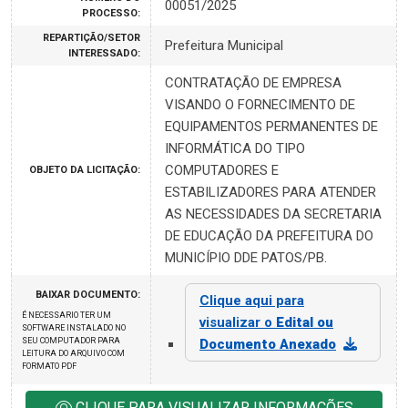
00051/2025
PROCESSO:
REPARTIÇÃO/SETOR
Prefeitura Municipal
INTERESSADO:
CONTRATAÇÃO DE EMPRESA
VISANDO O FORNECIMENTO DE
EQUIPAMENTOS PERMANENTES DE
INFORMÁTICA DO TIPO
COMPUTADORES E
OBJETO DA LICITAÇÃO:
ESTABILIZADORES PARA ATENDER
AS NECESSIDADES DA SECRETARIA
DE EDUCAÇÃO DA PREFEITURA DO
MUNICÍPIO DDE PATOS/PB.
BAIXAR DOCUMENTO:
Clique aqui para
É NECESSARIO TER UM
visualizar o
Edital ou
SOFTWARE INSTALADO NO
SEU COMPUTADOR PARA
Documento Anexado
LEITURA DO ARQUIVO COM
FORMATO PDF
CLIQUE PARA VISUALIZAR INFORMAÇÕES