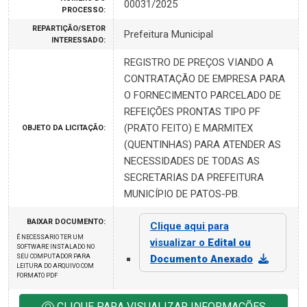
00031/2025
PROCESSO:
REPARTIÇÃO/SETOR
Prefeitura Municipal
INTERESSADO:
REGISTRO DE PREÇOS VIANDO A
CONTRATAÇÃO DE EMPRESA PARA
O FORNECIMENTO PARCELADO DE
REFEIÇÕES PRONTAS TIPO PF
(PRATO FEITO) E MARMITEX
OBJETO DA LICITAÇÃO:
(QUENTINHAS) PARA ATENDER AS
NECESSIDADES DE TODAS AS
SECRETARIAS DA PREFEITURA
MUNICÍPIO DE PATOS-PB.
BAIXAR DOCUMENTO:
Clique aqui para
É NECESSARIO TER UM
visualizar o
Edital ou
SOFTWARE INSTALADO NO
SEU COMPUTADOR PARA
Documento Anexado
LEITURA DO ARQUIVO COM
FORMATO PDF
CLIQUE PARA VISUALIZAR INFORMAÇÕES