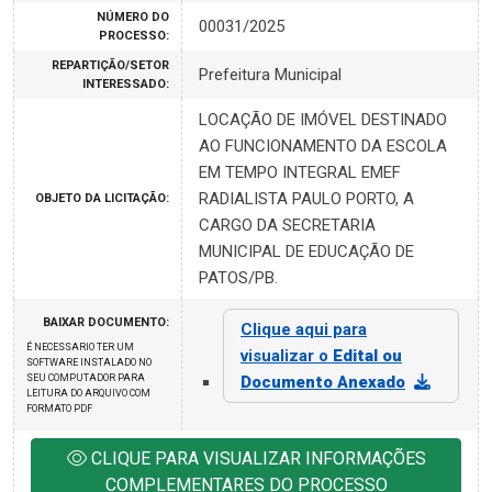
NÚMERO DO
00031/2025
PROCESSO:
REPARTIÇÃO/SETOR
Prefeitura Municipal
INTERESSADO:
LOCAÇÃO DE IMÓVEL DESTINADO
AO FUNCIONAMENTO DA ESCOLA
EM TEMPO INTEGRAL EMEF
RADIALISTA PAULO PORTO, A
OBJETO DA LICITAÇÃO:
CARGO DA SECRETARIA
MUNICIPAL DE EDUCAÇÃO DE
PATOS/PB.
BAIXAR DOCUMENTO:
Clique aqui para
É NECESSARIO TER UM
visualizar o
Edital ou
SOFTWARE INSTALADO NO
SEU COMPUTADOR PARA
Documento Anexado
LEITURA DO ARQUIVO COM
FORMATO PDF
CLIQUE PARA VISUALIZAR INFORMAÇÕES
COMPLEMENTARES DO PROCESSO