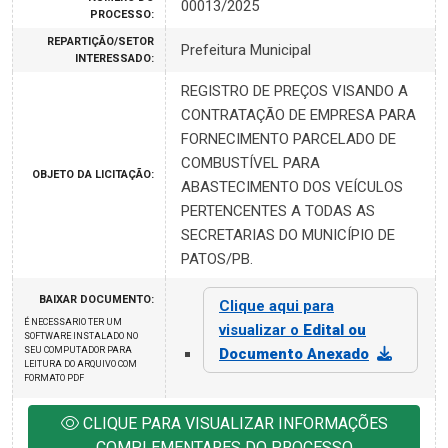
00013/2025
PROCESSO:
REPARTIÇÃO/SETOR
Prefeitura Municipal
INTERESSADO:
REGISTRO DE PREÇOS VISANDO A
CONTRATAÇÃO DE EMPRESA PARA
FORNECIMENTO PARCELADO DE
COMBUSTÍVEL PARA
OBJETO DA LICITAÇÃO:
ABASTECIMENTO DOS VEÍCULOS
PERTENCENTES A TODAS AS
SECRETARIAS DO MUNICÍPIO DE
PATOS/PB.
BAIXAR DOCUMENTO:
Clique aqui para
É NECESSARIO TER UM
visualizar o
Edital ou
SOFTWARE INSTALADO NO
SEU COMPUTADOR PARA
Documento Anexado
LEITURA DO ARQUIVO COM
FORMATO PDF
CLIQUE PARA VISUALIZAR INFORMAÇÕES
COMPLEMENTARES DO PROCESSO