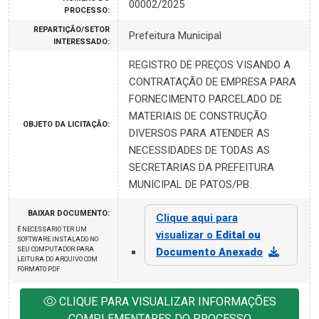
00002/2025
PROCESSO:
REPARTIÇÃO/SETOR
Prefeitura Municipal
INTERESSADO:
REGISTRO DE PREÇOS VISANDO A
CONTRATAÇÃO DE EMPRESA PARA
FORNECIMENTO PARCELADO DE
MATERIAIS DE CONSTRUÇÃO
OBJETO DA LICITAÇÃO:
DIVERSOS PARA ATENDER AS
NECESSIDADES DE TODAS AS
SECRETARIAS DA PREFEITURA
MUNICIPAL DE PATOS/PB.
BAIXAR DOCUMENTO:
Clique aqui para
É NECESSARIO TER UM
visualizar o
Edital ou
SOFTWARE INSTALADO NO
SEU COMPUTADOR PARA
Documento Anexado
LEITURA DO ARQUIVO COM
FORMATO PDF
CLIQUE PARA VISUALIZAR INFORMAÇÕES
COMPLEMENTARES DO PROCESSO