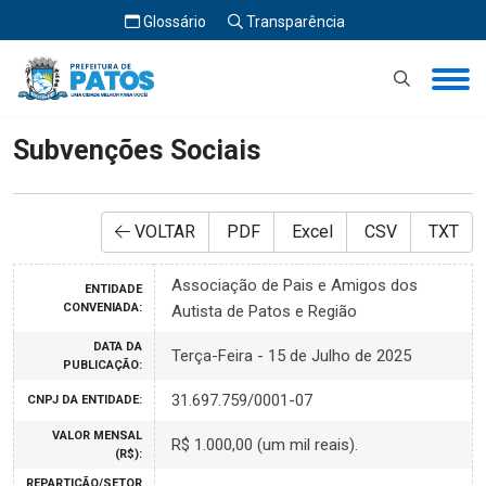
Glossário
Transparência
Início
Subvenções Sociais
Subvenções Sociais
VOLTAR
PDF
Excel
CSV
TXT
Associação de Pais e Amigos dos
ENTIDADE
CONVENIADA:
Autista de Patos e Região
DATA DA
Terça-Feira - 15 de Julho de 2025
PUBLICAÇÃO:
31.697.759/0001-07
CNPJ DA ENTIDADE:
VALOR MENSAL
R$ 1.000,00 (um mil reais).
(R$):
REPARTIÇÃO/SETOR