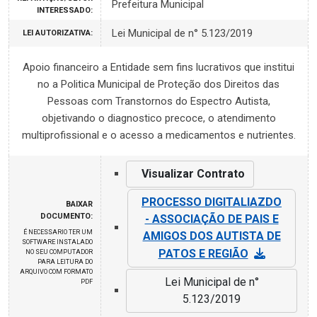
Prefeitura Municipal
INTERESSADO:
Lei Municipal de n° 5.123/2019
LEI AUTORIZATIVA:
Apoio financeiro a Entidade sem fins lucrativos que institui
no a Politica Municipal de Proteção dos Direitos das
Pessoas com Transtornos do Espectro Autista,
objetivando o diagnostico precoce, o atendimento
multiprofissional e o acesso a medicamentos e nutrientes.
Visualizar Contrato
PROCESSO DIGITALIAZDO
BAIXAR
DOCUMENTO:
- ASSOCIAÇÃO DE PAIS E
É NECESSARIO TER UM
AMIGOS DOS AUTISTA DE
SOFTWARE INSTALADO
PATOS E REGIÃO
NO SEU COMPUTADOR
PARA LEITURA DO
ARQUIVO COM FORMATO
Lei Municipal de n°
PDF
5.123/2019