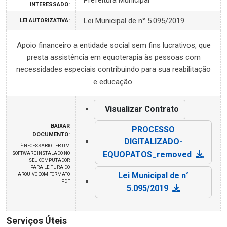
Prefeitura Municipal
INTERESSADO:
Lei Municipal de n° 5.095/2019
LEI AUTORIZATIVA:
Apoio financeiro a entidade social sem fins lucrativos, que
presta assistência em equoterapia às pessoas com
necessidades especiais contribuindo para sua reabilitação
e educação.
Visualizar Contrato
BAIXAR
PROCESSO
DOCUMENTO:
DIGITALIZADO-
É NECESSARIO TER UM
EQUOPATOS_removed
SOFTWARE INSTALADO NO
SEU COMPUTADOR
PARA LEITURA DO
Lei Municipal de n°
ARQUIVO COM FORMATO
PDF
5.095/2019
Serviços Úteis