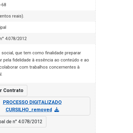
-68
entos reais).
ipal
 n° 4.078/2012
 social, que tem como finalidade preparar
ar pela fidelidade à essência ao conteúdo e ao
 colaborar com trabalhos concernentes à
l.
ar Contrato
PROCESSO DIGITALIZADO
CURSILHO_removed
pal de n° 4.078/2012