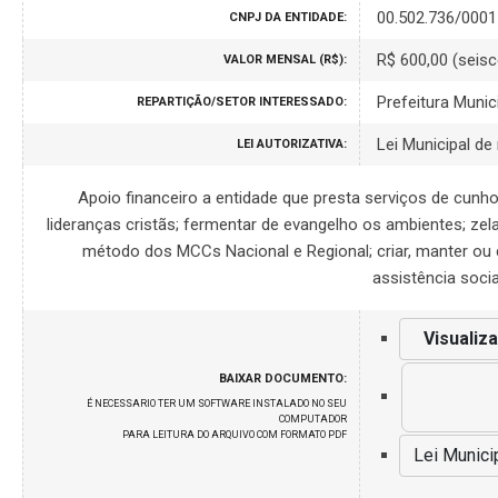
00.502.736/0001
CNPJ DA ENTIDADE:
R$ 600,00 (seisc
VALOR MENSAL (R$):
Prefeitura Munic
REPARTIÇÃO/SETOR INTERESSADO:
Lei Municipal de
LEI AUTORIZATIVA:
Apoio financeiro a entidade que presta serviços de cunho
lideranças cristãs; fermentar de evangelho os ambientes; zel
método dos MCCs Nacional e Regional; criar, manter ou
assistência socia
Visualiz
BAIXAR DOCUMENTO:
É NECESSARIO TER UM SOFTWARE INSTALADO NO SEU
COMPUTADOR
PARA LEITURA DO ARQUIVO COM FORMATO PDF
Lei Munici