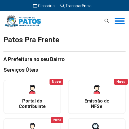
Glossário
Transparência
Início
Patos Pra Frente
Patos Pra Frente
A Prefeitura no seu Bairro
Serviços Úteis
Novo
Novo
Portal do
Emissão de
Contribuinte
NFSe
2023