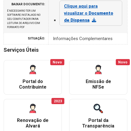
BAIXAR DOCUMENTO:
Clique aqui para
É NECESSARIO TER UM
visualizar o
Documento
SOFTWARE INSTALADO NO
SEU COMPUTADOR PARA
de Dispensa
LEITURA DO ARQUIVO COM
FORMATO PDF
Informações Complementares
SITUAÇÃO:
Serviços Úteis
Novo
Novo
Portal do
Emissão de
Contribuinte
NFSe
2023
Renovação de
Portal da
Alvará
Transparência