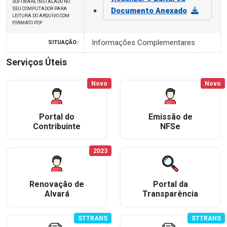
SOFTWARE INSTALADO NO
SEU COMPUTADOR PARA
Documento Anexado
LEITURA DO ARQUIVO COM
FORMATO PDF
Informações Complementares
SITUAÇÃO:
Serviços Úteis
Novo
Novo
Portal do
Emissão de
Contribuinte
NFSe
2023
Renovação de
Portal da
Alvará
Transparência
STTRANS
STTRANS